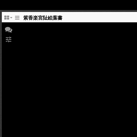
紫香楽宮阯絵葉書
tune