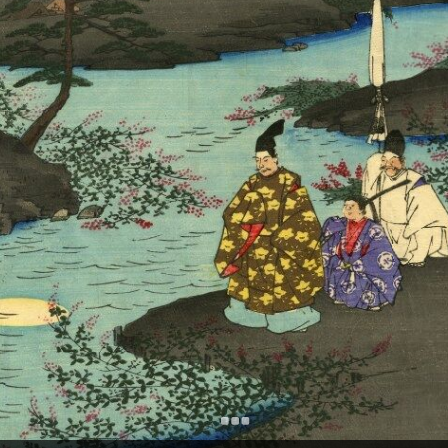
+
Add Item