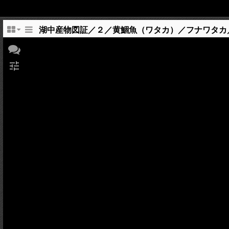
湖中産物図証／２／黄鯝魚（ワタカ）／フナワタカ
tune