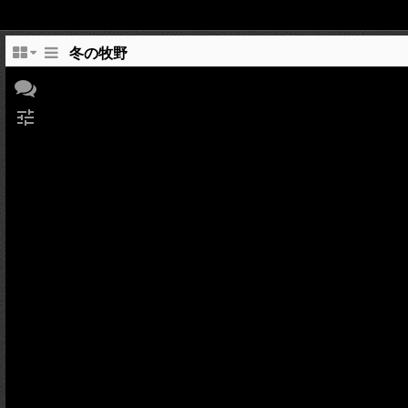
冬の牧野
tune