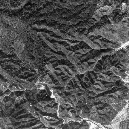
+
Add Item