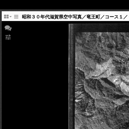
昭和３０年代滋賀県空中写真／竜王町／コース１／
tune