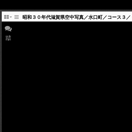
昭和３０年代滋賀県空中写真／水口町／コース３／
tune