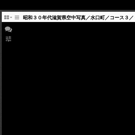
昭和３０年代滋賀県空中写真／水口町／コース３／
tune