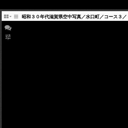
昭和３０年代滋賀県空中写真／水口町／コース３／
tune