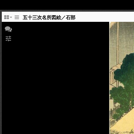
五十三次名所図絵／石部
tune