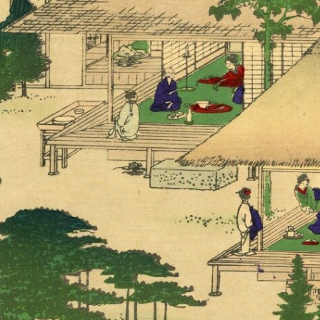
+
Add Item