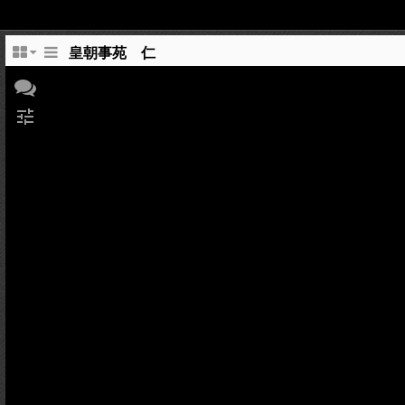
皇朝事苑 仁
tune