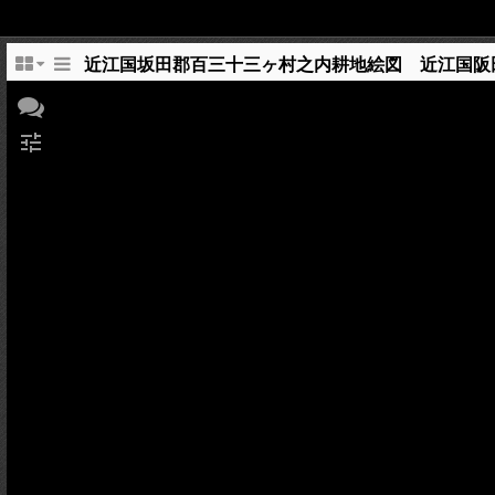
近江国坂田郡百三十三ヶ村之内耕地絵図 近江国阪
tune