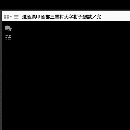
滋賀県甲賀郡三雲村大字柑子袋誌／完
tune