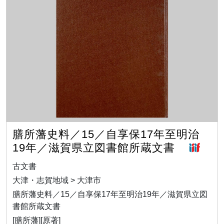
膳所藩史料／15／自享保17年至明治
19年／滋賀県立図書館所蔵文書
古文書
大津・志賀地域 > 大津市
膳所藩史料／15／自享保17年至明治19年／滋賀県立図
書館所蔵文書
[膳所藩][原著]