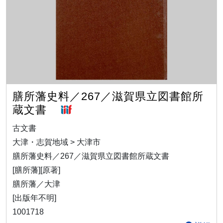
膳所藩史料／267／滋賀県立図書館所
蔵文書
古文書
大津・志賀地域 > 大津市
膳所藩史料／267／滋賀県立図書館所蔵文書
[膳所藩][原著]
膳所藩／大津
[出版年不明]
1001718