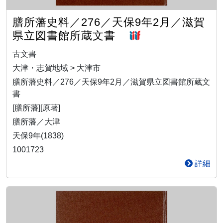
膳所藩史料／276／天保9年2月／滋賀
県立図書館所蔵文書
古文書
大津・志賀地域 > 大津市
膳所藩史料／276／天保9年2月／滋賀県立図書館所蔵文
書
[膳所藩][原著]
膳所藩／大津
天保9年(1838)
1001723
詳細