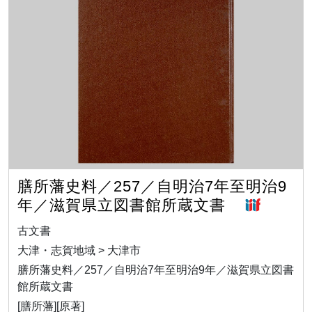
膳所藩史料／257／自明治7年至明治9
年／滋賀県立図書館所蔵文書
古文書
大津・志賀地域 > 大津市
膳所藩史料／257／自明治7年至明治9年／滋賀県立図書
館所蔵文書
[膳所藩][原著]