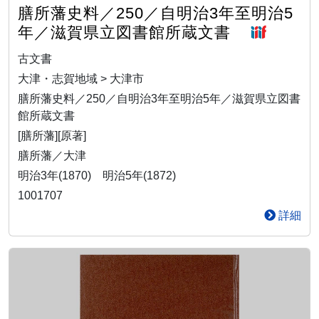
膳所藩史料／250／自明治3年至明治5
年／滋賀県立図書館所蔵文書
古文書
大津・志賀地域 > 大津市
膳所藩史料／250／自明治3年至明治5年／滋賀県立図書
館所蔵文書
[膳所藩][原著]
膳所藩／大津
明治3年(1870) 明治5年(1872)
1001707
詳細