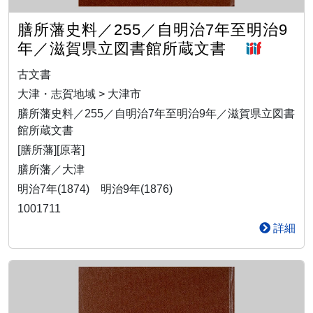
膳所藩史料／255／自明治7年至明治9
年／滋賀県立図書館所蔵文書
古文書
大津・志賀地域 > 大津市
膳所藩史料／255／自明治7年至明治9年／滋賀県立図書
館所蔵文書
[膳所藩][原著]
膳所藩／大津
明治7年(1874) 明治9年(1876)
1001711
詳細