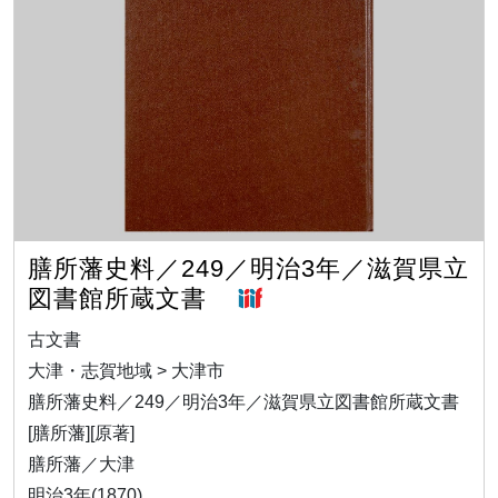
膳所藩史料／249／明治3年／滋賀県立
図書館所蔵文書
古文書
大津・志賀地域 > 大津市
膳所藩史料／249／明治3年／滋賀県立図書館所蔵文書
[膳所藩][原著]
膳所藩／大津
明治3年(1870)