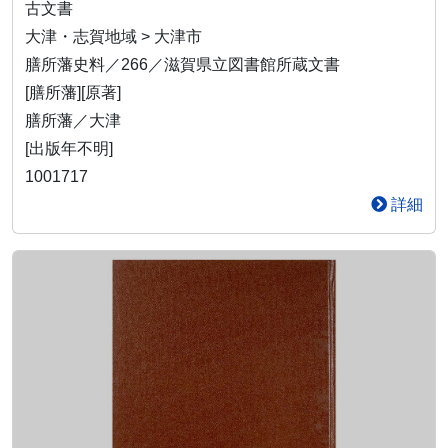
古文書
大津・志賀地域 > 大津市
膳所藩史料／266／滋賀県立図書館所蔵文書
[膳所藩][原著]
膳所藩／大津
[出版年不明]
1001717
詳細