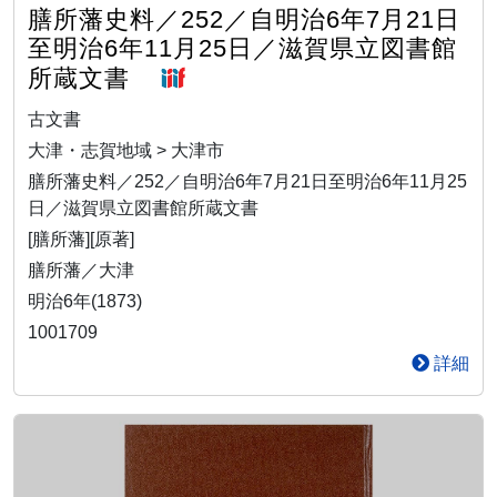
膳所藩史料／252／自明治6年7月21日
至明治6年11月25日／滋賀県立図書館
所蔵文書
古文書
大津・志賀地域 > 大津市
膳所藩史料／252／自明治6年7月21日至明治6年11月25
日／滋賀県立図書館所蔵文書
[膳所藩][原著]
膳所藩／大津
明治6年(1873)
1001709
詳細