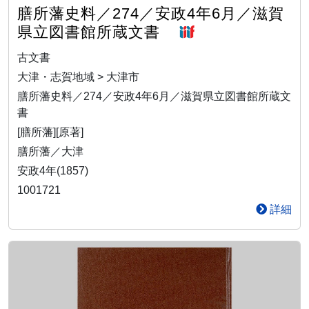
膳所藩史料／274／安政4年6月／滋賀
県立図書館所蔵文書
古文書
大津・志賀地域 > 大津市
膳所藩史料／274／安政4年6月／滋賀県立図書館所蔵文
書
[膳所藩][原著]
膳所藩／大津
安政4年(1857)
1001721
詳細