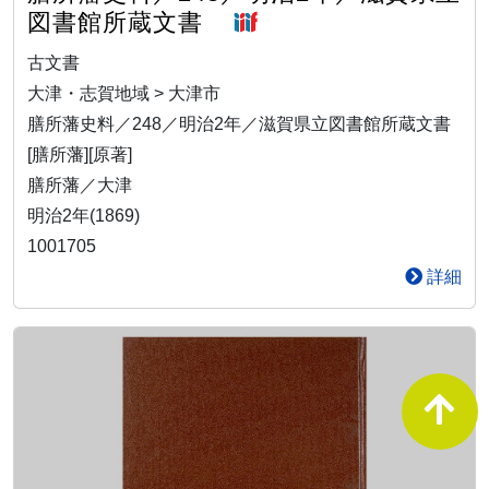
図書館所蔵文書
古文書
大津・志賀地域 > 大津市
膳所藩史料／248／明治2年／滋賀県立図書館所蔵文書
[膳所藩][原著]
膳所藩／大津
明治2年(1869)
1001705
詳細