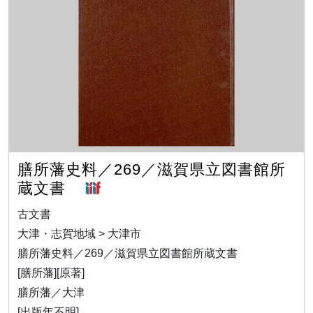
膳所藩史料／269／滋賀県立図書館所
蔵文書
古文書
大津・志賀地域 > 大津市
膳所藩史料／269／滋賀県立図書館所蔵文書
[膳所藩][原著]
膳所藩／大津
[出版年不明]