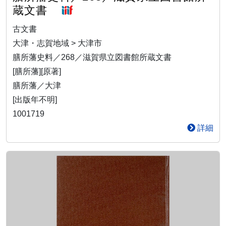
蔵文書
古文書
大津・志賀地域 > 大津市
膳所藩史料／268／滋賀県立図書館所蔵文書
[膳所藩][原著]
膳所藩／大津
[出版年不明]
1001719
詳細