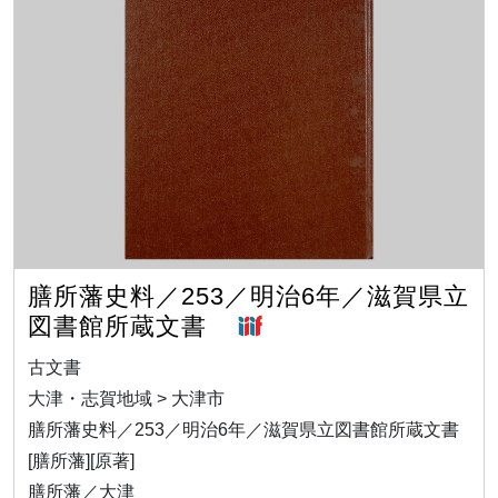
膳所藩史料／253／明治6年／滋賀県立
図書館所蔵文書
古文書
大津・志賀地域 > 大津市
膳所藩史料／253／明治6年／滋賀県立図書館所蔵文書
[膳所藩][原著]
膳所藩／大津