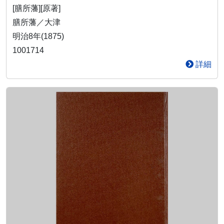
[膳所藩][原著]
膳所藩／大津
明治8年(1875)
1001714
詳細