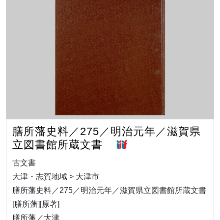
膳所藩史料／275／明治元年／滋賀県
立図書館所蔵文書
古文書
大津・志賀地域 > 大津市
膳所藩史料／275／明治元年／滋賀県立図書館所蔵文書
[膳所藩][原著]
膳所藩／大津