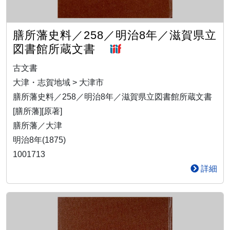
膳所藩史料／258／明治8年／滋賀県立
図書館所蔵文書
古文書
大津・志賀地域 > 大津市
膳所藩史料／258／明治8年／滋賀県立図書館所蔵文書
[膳所藩][原著]
膳所藩／大津
明治8年(1875)
1001713
詳細