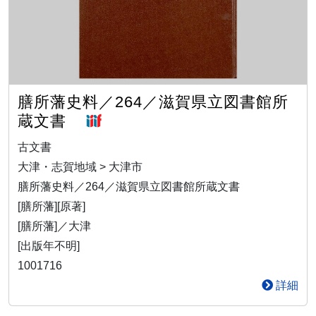
膳所藩史料／264／滋賀県立図書館所
蔵文書
古文書
大津・志賀地域 > 大津市
膳所藩史料／264／滋賀県立図書館所蔵文書
[膳所藩][原著]
[膳所藩]／大津
[出版年不明]
1001716
詳細