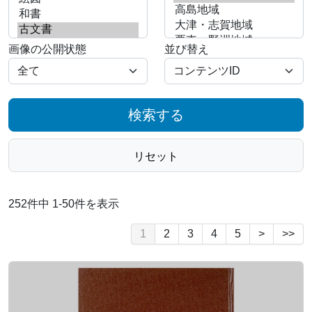
画像の公開状態
並び替え
検索する
リセット
252件中 1-50件を表示
1
2
3
4
5
>
>>