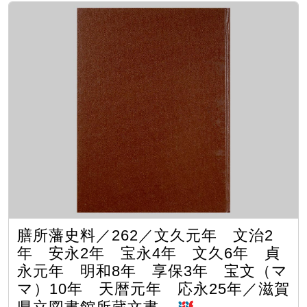
膳所藩史料／262／文久元年 文治2
年 安永2年 宝永4年 文久6年 貞
永元年 明和8年 享保3年 宝文（マ
マ）10年 天暦元年 応永25年／滋賀