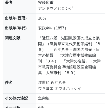
著者
安藤広重
アンドウ／ヒロシゲ
出版年(西暦)
1857
出版年(年代)
安政4年（1857）
関連文献
「近江八景－湖国風景画の成立と展
開」（滋賀県立近代美術館編刊 ’８
８） 「近江八景－湖国の風光・日
本の情景」（大津市歴史博物館編
刊 ’０４） 「大津の名勝」（大津
市教育委員会博物館建設室企画編
集 大津市刊 ’８９）
件名
浮世絵;近江八景
ウキヨエ;オウミハッケイ
その他の注記
魚栄板