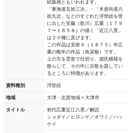
絵版画ともいわれます。
「東海道五拾三次」・「木曾街道六
拾九次」などのすぐれた浮世絵を世
に出した安藤（歌川）広重（１７９
７〜１８５８）の描く「近江八景」
は２０種に及びます。
この作品は安政４（１８７５）年広
重の晩年の作品（魚栄板）です。
上の方を雲形で仕切り、源氏模様を
散らして、その中に古歌を題してい
るところに特徴があります。
資料種別
浮世絵
地域
大津・志賀地域 > 大津市
タイトル
初代広重近江八景／解説
ショダイ／ヒロシゲ／オウミ／ハッ
ケイ