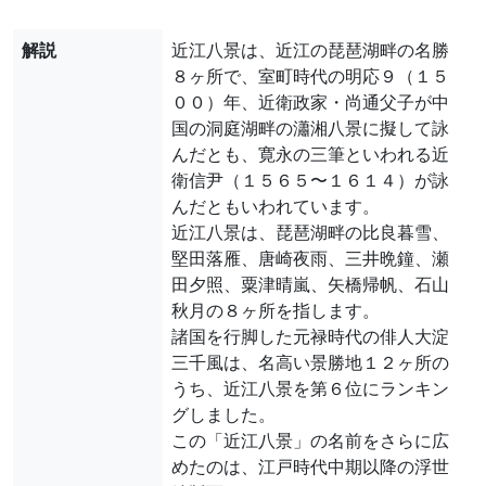
解説
近江八景は、近江の琵琶湖畔の名勝
８ヶ所で、室町時代の明応９（１５
００）年、近衛政家・尚通父子が中
国の洞庭湖畔の瀟湘八景に擬して詠
んだとも、寛永の三筆といわれる近
衛信尹（１５６５〜１６１４）が詠
んだともいわれています。
近江八景は、琵琶湖畔の比良暮雪、
堅田落雁、唐崎夜雨、三井晩鐘、瀬
田夕照、粟津晴嵐、矢橋帰帆、石山
秋月の８ヶ所を指します。
諸国を行脚した元禄時代の俳人大淀
三千風は、名高い景勝地１２ヶ所の
うち、近江八景を第６位にランキン
グしました。
この「近江八景」の名前をさらに広
めたのは、江戸時代中期以降の浮世