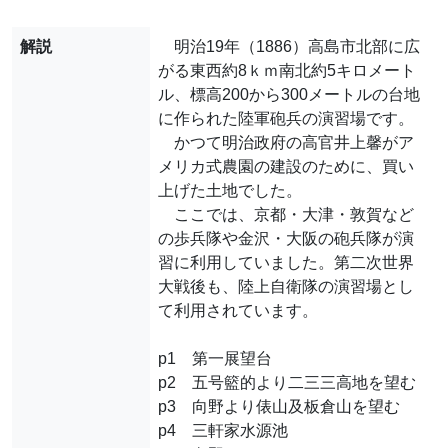
解説
明治19年（1886）高島市北部に広
がる東西約8ｋｍ南北約5キロメート
ル、標高200から300メートルの台地
に作られた陸軍砲兵の演習場です。
かつて明治政府の高官井上馨がア
メリカ式農園の建設のために、買い
上げた土地でした。
ここでは、京都・大津・敦賀など
の歩兵隊や金沢・大阪の砲兵隊が演
習に利用していました。第二次世界
大戦後も、陸上自衛隊の演習場とし
て利用されています。
p1 第一展望台
p2 五号籃的より二三三高地を望む
p3 向野より俵山及板倉山を望む
p4 三軒家水源池