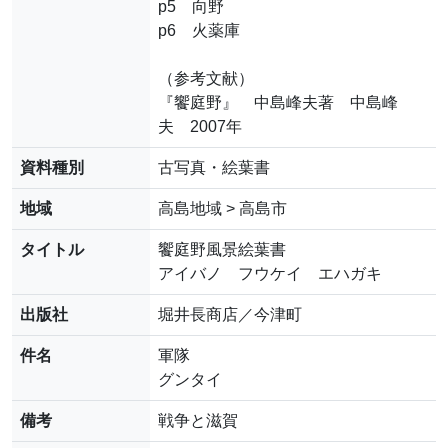
p5 向野
p6 火薬庫
（参考文献）
『饗庭野』 中島峰夫著 中島峰
夫 2007年
資料種別
古写真・絵葉書
地域
高島地域 > 高島市
タイトル
饗庭野風景絵葉書
アイバノ フウケイ エハガキ
出版社
堀井長商店／今津町
件名
軍隊
グンタイ
備考
戦争と滋賀