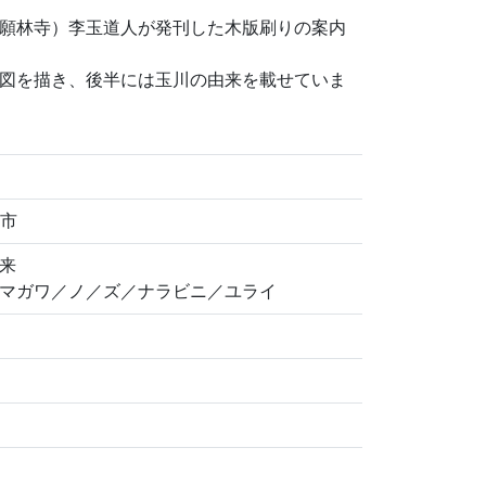
願林寺）李玉道人が発刊した木版刷りの案内
図を描き、後半には玉川の由来を載せていま
津市
来
マガワ／ノ／ズ／ナラビニ／ユライ