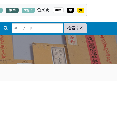
色変更
く
標 準
大きく
標準
黒
黄
検索する