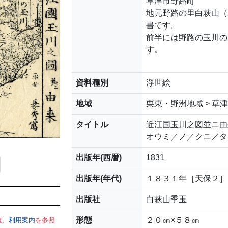
草津市野路町
地元野路の里白萩山（
書です。
前半には野路の玉川の
す。
資料種別
浮世絵
地域
栗東・野洲地域 > 草
タイトル
近江国玉川之図並ニ由
オウミ／ノ／クニ／タ
出版年(西暦)
1831
出版年(年代)
１８３１年［天保２］
出版社
白萩山季玉
形態
２０㎝×５８㎝
は、
利用案内
を参照