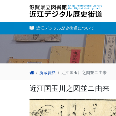
近江デジタル歴史街道について
所蔵資料
近江国玉川之図並ニ由来
近江国玉川之図並ニ由来