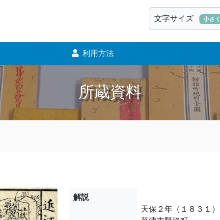
文字サイズ
小さ
利用方法
所蔵資料
解説
天保２年（１８３１）