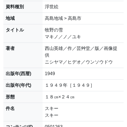
資料種別
浮世絵
地域
高島地域 > 高島市
タイトル
牧野の雪
マキノ／ノ／ユキ
著者
西山英雄／作／芸艸堂／版／画像提
供
ニシヤマ／ヒデオ／ウンソウドウ
出版年(西暦)
1949
出版年(年代)
１９４９年［１９４９］
形態
１８㎝×２４㎝
件名
スキー
スキー
コンテンツID
0501263