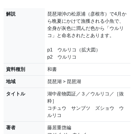
解説
琵琶湖沖の松原浦（彦根市）で4月か
ら晩夏にかけて漁獲される小魚で、
全身が灰色に潤んだ色から「ウルリ
コ」と命名されたとあります。
p1 ウルリコ（拡大図）
p2 ウルリコ
資料種別
和書
地域
琵琶湖 > 琵琶湖
タイトル
湖中産物図証／３／ウルリコ／［抜
粋］
コチュウ サンブツ ズショウ ウ
ルリコ
著者
藤居重啓編