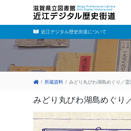
近江デジタル歴史街道について
所蔵資料
みどり丸びわ湖島めぐり／霊
みどり丸びわ湖島めぐり