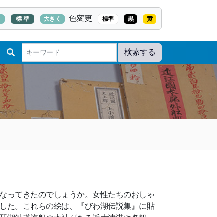
色変更
く
標 準
大きく
標準
黒
黄
検索する
なってきたのでしょうか。女性たちのおしゃ
した。これらの絵は、『びわ湖伝説集』に貼