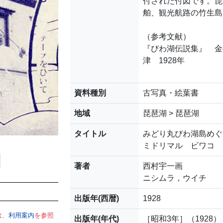
付された付図です。琵
舶、観光航路の竹生島
（参考文献）
『びわ湖伝説集』 金
津 1928年
資料種別
古写真・絵葉書
地域
琵琶湖 > 琵琶湖
タイトル
みどり丸びわ湖島めぐ
ミドリマル ビワコ 
著者
西村宇一画
ニシムラ，ウイチ
出版年(西暦)
1928
は、
利用案内
を参照
出版年(年代)
［昭和3年］（1928）