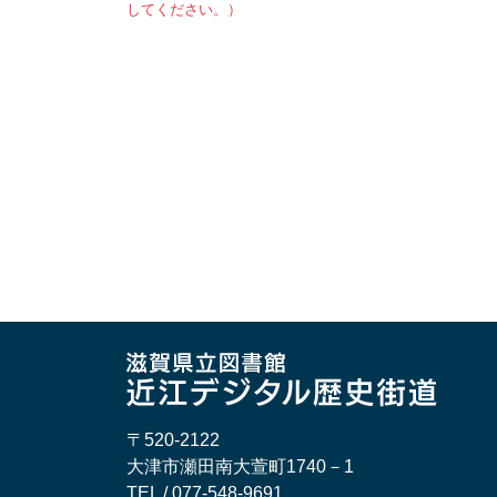
してください。）
〒520-2122
大津市瀬田南大萱町1740－1
TEL / 077-548-9691