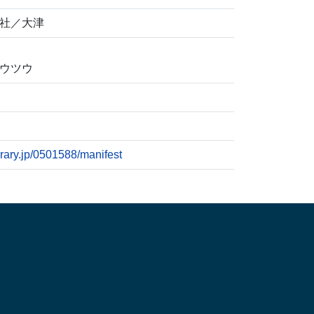
社／大津
コウツウ
ibrary.jp/0501588/manifest