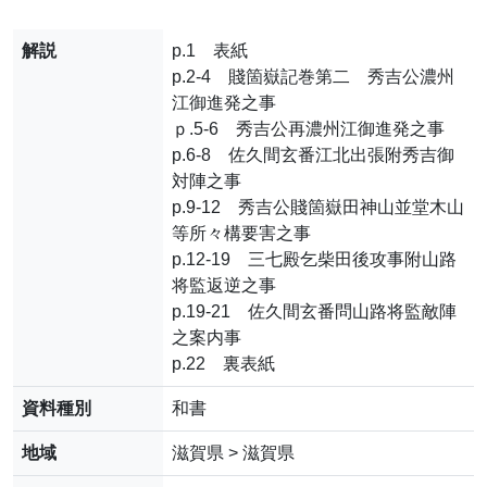
解説
p.1 表紙
p.2-4 賤箇嶽記巻第二 秀吉公濃州
江御進発之事
ｐ.5-6 秀吉公再濃州江御進発之事
p.6-8 佐久間玄番江北出張附秀吉御
対陣之事
p.9-12 秀吉公賤箇嶽田神山並堂木山
等所々構要害之事
p.12-19 三七殿乞柴田後攻事附山路
将監返逆之事
p.19-21 佐久間玄番問山路将監敵陣
之案内事
p.22 裏表紙
資料種別
和書
地域
滋賀県 > 滋賀県