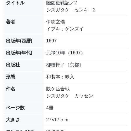
タイトル
賤箇嶽戦記／2
シズガタケ センキ 2
著者
伊吹玄瑞
イブキ，ゲンズイ
出版年(西暦)
1697
出版年(年代)
元禄10年（1697）
出版社
柳枝軒／［京都］
形態
和装本；帙入
件名
賎ケ岳合戦
シズガタケ カッセン
ページ数
4冊
大きさ
27×17ｃｍ