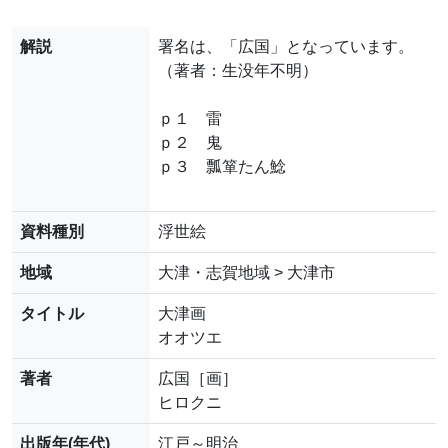
解説
署名は、「広国」となっています。
（著者：生没年不明）
ｐ１ 雷
ｐ２ 鬼
ｐ３ 瓢箪たん鯰
資料種別
浮世絵
地域
大津・志賀地域 > 大津市
タイトル
大津画
オオツエ
著者
広国［画］
ヒロクニ
出版年(年代)
江戸～明治