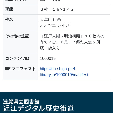
形態
３枚 １９×１４㎝
件名
大津絵 絵画
オオツエ カイガ
その他の注記
［江戸末期～明治初頭］１０枚内の
うち２雷、６鬼、７瓢たん鯰を所
蔵 袋入り
コンテンツID
1000019
IIIF マニフェスト
https://da.shiga-pref-
library.jp/1000019/manifest