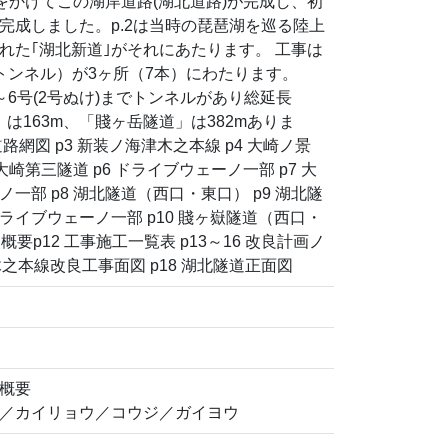
6円をかけてこの湖岸道路(湖北道路)が完成し、初
完成しました。p.2は当時の琵琶湖を巡る陸上
れた｢湖北新道｣がそれにあたります。 工事は
トンネル）が3ヶ所（7本）にわたります。
6号(2号ぬけ)までトンネルがあり総延長
」は163m、「賤ヶ岳隧道」は382mありま
周道路網図 p3 新装ノ海津木之本線 p4 大崎ノ景
大崎第三隧道 p6 ドライブウェーノ一部 p7 大
一部 p8 湖北隧道（西口・東口） p9 湖北隧
イブウェーノ一部 p10 賤ヶ嶽隧道（西口・
ノ概要p12 工事施工一覧表 p13～16 改良計画ノ
木之本線改良工事面図 p18 湖北隧道正面図
概要
／カイリョウ／コウジ／ガイヨウ