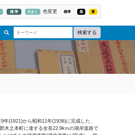
色変更
く
標 準
大きく
標準
黒
黄
検索する
年(1921)から昭和11年(1936)に完成した、
郡木之本町に達する全長22.9kｍの湖岸道路で