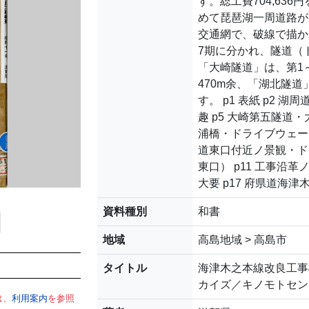
す。総工費704,63
めて琵琶湖一周道路が
交通網で、破線で描か
7期に分かれ、隧道（
「大崎隧道」は、第1～
470m余、「湖北隧道
す。 p1 表紙 p2 湖
趣 p5 大崎第五隧道・
浦橋・ドライブウェーノ
道東口付近ノ景観・ドラ
東口） p11 工事沿革
大要 p17 府県道海津
資料種別
和書
地域
高島地域 > 高島市
タイトル
海津木之本線改良工事
カイズ／キノモトセン
は、
利用案内
を参照