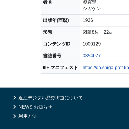
著者
滋賀県
シガケン
出版年(西暦)
1936
形態
図版8枚 22㎝
コンテンツID
1000129
書誌番号
0354077
IIIF マニフェスト
https://da.shiga-pref-l
近江デジタル歴史街道について
NEWS お知らせ
利用方法