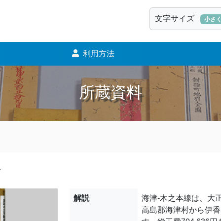
文字サイズ
小さ
利用方法
所蔵資料
要
解説
海津-木之本線は、大正9
高島郡海津村から伊香