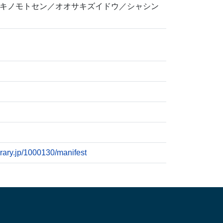
キノモトセン／オオサキズイドウ／シャシン
ibrary.jp/1000130/manifest