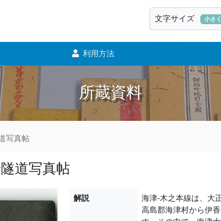
文字サイズ
小さ
利用方法
所蔵資料
道写真帖
崎隧道写真帖
解説
海津-木之本線は、大正9
高島郡海津村から伊香