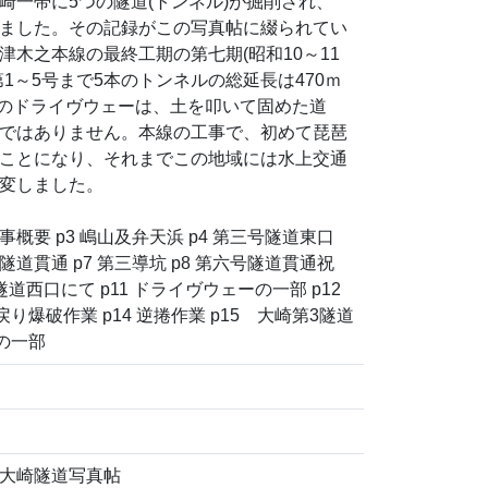
崎一帯に5つの隧道(トンネル)が掘削され、
れました。その記録がこの写真帖に綴られてい
津木之本線の最終工期の第七期(昭和10～11
1～5号まで5本のトンネルの総延長は470ｍ
11のドライヴウェーは、土を叩いて固めた道
ではありません。本線の工事で、初めて琵琶
ことになり、それまでこの地域には水上交通
変しました。
工事概要 p3 嶋山及弁天浜 p4 第三号隧道東口
号隧道貫通 p7 第三導坑 p8 第六号隧道貫通祝
号隧道西口にて p11 ドライヴウェーの一部 p12
犬戻り爆破作業 p14 逆捲作業 p15 大崎第3隧道
の一部
大崎隧道写真帖