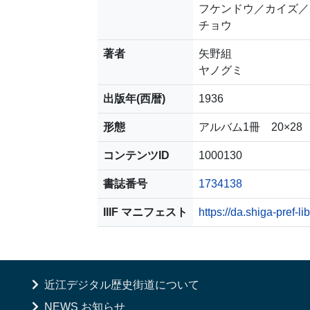
フケンドウ／カイズ／
チョウ
著者
矢野組
ヤノグミ
出版年(西暦)
1936
形態
アルバム1冊 20×28
コンテンツID
1000130
書誌番号
1734138
IIIF マニフェスト
https://da.shiga-pref-l
近江デジタル歴史街道について
NEWS お知らせ