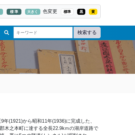
色変更
く
標 準
大きく
標準
黒
黄
検索する
年(1921)から昭和11年(1936)に完成した、
郡木之本町に達する全長22.9kｍの湖岸道路で