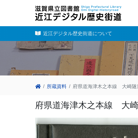
近江デジタル歴史街道について
所蔵資料
府県道海津木之本線 大崎隧
府県道海津木之本線 大