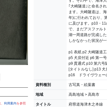
す。その中で、海津大
｢大崎隧道｣と命名さ
ます。大崎隧道は、海
年)に行われており、第
に及びます。p10・
で、まだアスファルト
湖一周道路が完成した
しかなかった状況が一
p1 表紙 p2 大崎隧道
p5 犬戻付近 p6 第一
p9 貫通式 p10 第六
[タイトルなし] p13 
p16 ドライヴウェー
資料種別
古写真・絵葉書
地域
高島地域 > 高島市
は、
利用案内
を参照
タイトル
府県道海津木之本線 