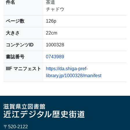
件名
茶道
チャドウ
ページ数
126p
大きさ
22cm
コンテンツID
1000328
書誌番号
0743989
IIIF マニフェスト
https://da.shiga-pref-
library.jp/1000328/manifest
〒520-2122