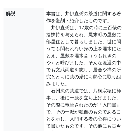
解説
本書は、井伊直弼の茶道に関する著
作を翻刻・紹介したものです。
井伊直弼は、17歳の時に三百俵の
捨扶持を与えられ、尾末町の屋敷に
部屋住として暮らしました。世に問
うても問われない身の上を埋木にた
とえ、屋敷を埋木舎（うもれぎの
や）と呼びました。そんな境遇の中
でも文武両道を志し、居合や禅の研
究とともに茶の湯にも熱心に取り組
みました。
石州流の茶道では、片桐宗猿に師
事し、後に一派を立ち上げました。
その際に執筆されたのが『入門書』
で、その一派が独自のものであるこ
とを示し、入門する者の心得につい
て書いたものです。その他にも古今