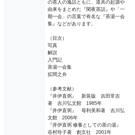
の茶人の逸話ともに、道具の起源や
由来をまとめた『閑夜茶話』や「一
期一会」の言葉で有名な『茶湯一会
集』などがあります。
（目次）
写真
解説
入門記
茶湯一会集
拡間之弁
（参考文献）
『井伊直弼』 新装版 吉田常吉
著 吉川弘文館 1985年
『井伊直弼』 母利美和著 吉川弘
文館 2006年
『井伊直弼 修養としての茶の湯』
谷村玲子著 創文社 2001年