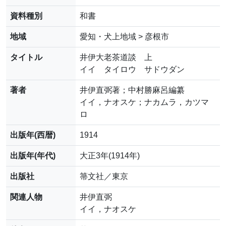
資料種別
和書
地域
愛知・犬上地域 > 彦根市
タイトル
井伊大老茶道談 上
イイ タイロウ サドウダン
著者
井伊直弼著；中村勝麻呂編纂
イイ，ナオスケ；ナカムラ，カツマ
ロ
出版年(西暦)
1914
出版年(年代)
大正3年(1914年)
出版社
箒文社／東京
関連人物
井伊直弼
イイ，ナオスケ