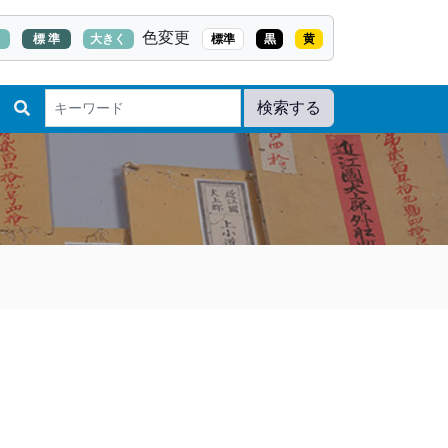
色変更
く
標 準
大きく
標準
黒
黄
検索する