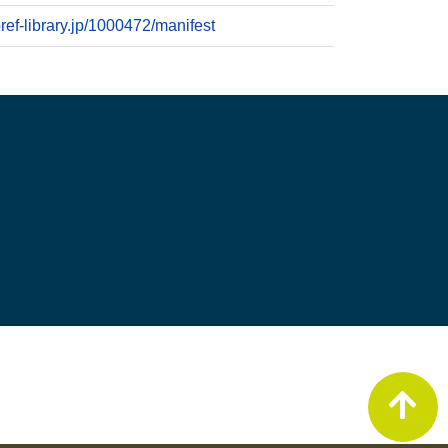
pref-library.jp/1000472/manifest