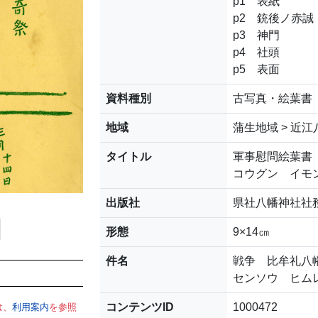
p1 表紙
p2 銃後ノ赤誠
p3 神門
p4 社頭
p5 表面
資料種別
古写真・絵葉書
地域
蒲生地域 > 近
タイトル
軍事慰問絵葉書
コウグン イモ
出版社
県社八幡神社社
形態
9×14㎝
件名
戦争 比牟礼八
センソウ ヒム
コンテンツID
1000472
は、
利用案内
を参照