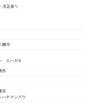
・洗足参リ
江八幡市
ン エハガキ
務所
幡宮
レハチマングウ