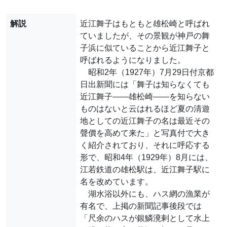
解説
近江舞子はもともと雄松崎と呼ばれ
ていましたが、その景観が神戸の舞
子浜に似ていることから近江舞子と
呼ばれるようになりました。
昭和2年（1927年）7月29日付京都
日出新聞には「舞子は知らなくても
近江舞子――雄松崎――を知らない
ものはないと云はれるほど夏の清遊
地としての近江舞子の名は最近その
聲價を高めて来た」と写真付で大き
く紹介されており、それに呼応する
形で、昭和4年（1929年）8月には、
江若鉄道の雄松駅は、近江舞子駅に
名を改めています。
湖水浴以外にも、ハス網の漁業が
有名で、上掲の新聞記事後段では
「尺余のハスが銀鱗溌剌として水上