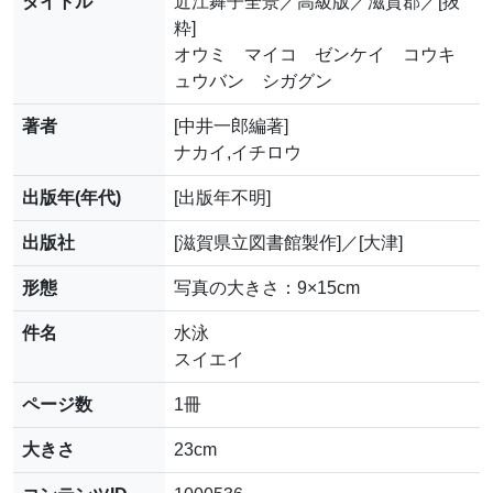
タイトル
近江舞子全景／高級版／滋賀郡／[抜
粋]
オウミ マイコ ゼンケイ コウキ
ュウバン シガグン
著者
[中井一郎編著]
ナカイ,イチロウ
出版年(年代)
[出版年不明]
出版社
[滋賀県立図書館製作]／[大津]
形態
写真の大きさ：9×15cm
件名
水泳
スイエイ
ページ数
1冊
大きさ
23cm