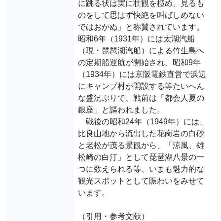
に跳る状は実に壮観を極め、見るも
のをして思はず快絶を叫ばしめない
ではおかぬ」と称賛されています。
昭和6年（1931年）には太湖汽船
（現・琵琶湖汽船）による竹生島へ
の定期船運航が開始され、昭和9年
（1934年）には京阪電鉄直営で浜辺
にキャンプ村が開設する等たいへん
な盛況ぶりで、戦前は「都会人夏の
銀座」と謳われました。
戦後の昭和24年（1949年）には、
比良山地から流出した花崗岩の白砂
と老松が茂る景観から、「涼風、雄
松崎の白汀」として琵琶湖八景の一
つに数えられる等、いまも魅力的な
観光スポットとして賑わいをみせて
います。
（引用・参考文献）