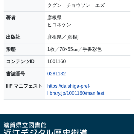
クグン チョウソン エズ
著者
彦根県
ヒコネケン
出版社
彦根県／[彦根]
形態
1枚／78×55㎝／手書彩色
コンテンツID
1001160
書誌番号
0281132
IIIF マニフェスト
https://da.shiga-pref-
library.jp/1001160/manifest