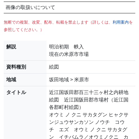
画像の取扱いについて
無断での複製、改変、配布、転載を禁止します（詳しくは、
利用案内
を
参照してください。）
解説
明治初期 帙入
現在の米原市市場
資料種別
絵図
地域
坂田地域 > 米原市
タイトル
近江国坂田郡百三十三ヶ村之内耕地
絵図 近江国阪田郡市場村（近江国
各郡町村絵図）
オウミ ノ クニ サカタグン ヒャクサ
ンジュウサンカソン ノウチ コウ
チ エズ オウミ ノ クニ サカタグ
ン イチバムラ／オウミノクニ カ