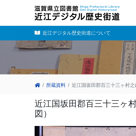
近江デジタル歴史街道について
所蔵資料
近江国坂田郡百三十三ヶ村之
近江国坂田郡百三十三ヶ
図）