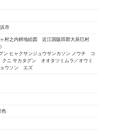
長浜市
ヶ村之内耕地絵図 近江国阪田郡大辰巳村
）
タグン ヒャクサンジュウサンカソン ノウチ コ
ノ クニ サカタグン オオタツミムラ／オウミ
ョウソン エズ
彩色