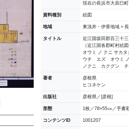
現在の長浜市大辰巳町
資料種別
絵図
地域
東浅井・伊香地域 > 
タイトル
近江国坂田郡百三十三
（近江国各郡町村絵図
オウミ ノ クニ サカ
ウチ エズ オウミ 
ノクニ カクグン チ
著者
彦根県
ヒコネケン
出版社
彦根県／[彦根]
形態
1枚／78×55㎝／手書
コンテンツID
1001207