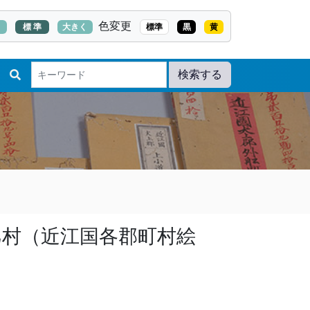
色変更
く
標 準
大きく
標準
黒
黄
検索する
巳村（近江国各郡町村絵