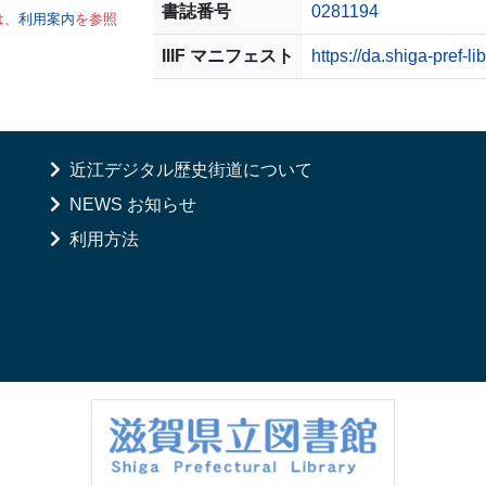
書誌番号
0281194
は、
利用案内
を参照
IIIF マニフェスト
https://da.shiga-pref-l
近江デジタル歴史街道について
NEWS お知らせ
利用方法