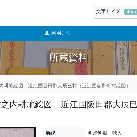
文字サイズ
小さ
利用方法
所蔵資料
内耕地絵図 近江国阪田郡大辰巳村（近江国各郡町村絵図）
村之内耕地絵図 近江国阪田郡大辰
解説
明治初期 帙入