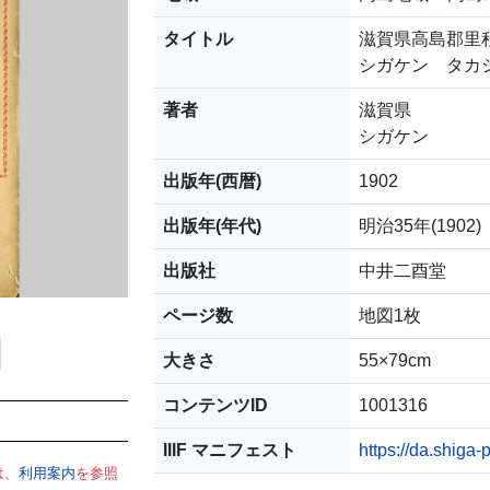
タイトル
滋賀県高島郡里
シガケン タカ
著者
滋賀県
シガケン
出版年(西暦)
1902
出版年(年代)
明治35年(1902)
出版社
中井二酉堂
ページ数
地図1枚
大きさ
55×79cm
コンテンツID
1001316
IIIF マニフェスト
https://da.shiga-
は、
利用案内
を参照