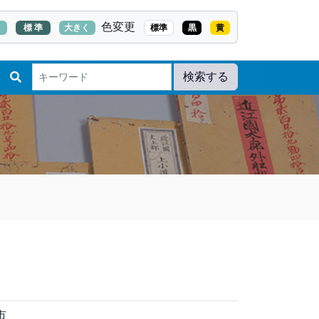
色変更
く
標 準
大きく
標準
黒
黄
検索する
市