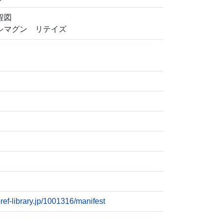
程図
シマグン リテイズ
pref-library.jp/1001316/manifest