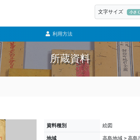
文字サイズ
小さ
利用方法
所蔵資料
資料種別
絵図
地域
高島地域 > 高島