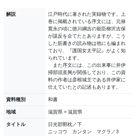
解説
江戸時代に著された実録物です。上
巻に掲載されている序文には、元禄
寛永の頃に徳川綱吉の寵臣柳沢吉保
が謀反を企てたとありますが、こう
した筋書きの読み物は他にも編まれ
ており、『護国女太平記』がよく知
られています。
また序文には、この出来事に井伊
掃部頭直興が関係しており、この資
料の作者は彦根城主である井伊家に
仕えていたとの記述もあります。
資料種別
和書
地域
滋賀県 > 滋賀県
タイトル
日光邯鄲枕／下
ニッコウ カンタン マクラ／3