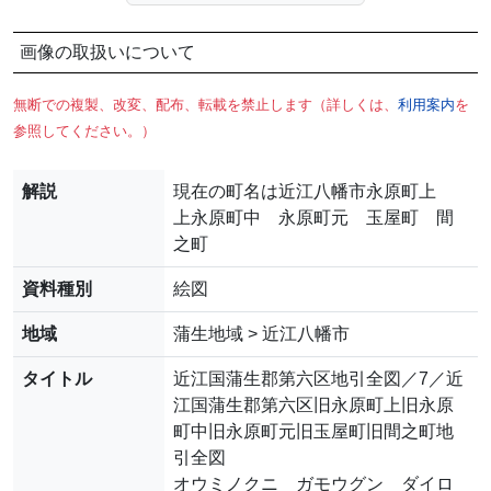
画像の取扱いについて
無断での複製、改変、配布、転載を禁止します（詳しくは、
利用案内
を
参照してください。）
解説
現在の町名は近江八幡市永原町上
上永原町中 永原町元 玉屋町 間
之町
資料種別
絵図
地域
蒲生地域 > 近江八幡市
タイトル
近江国蒲生郡第六区地引全図／7／近
江国蒲生郡第六区旧永原町上旧永原
町中旧永原町元旧玉屋町旧間之町地
引全図
オウミノクニ ガモウグン ダイロ