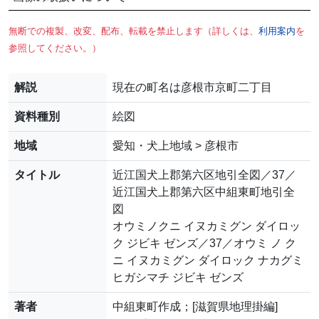
無断での複製、改変、配布、転載を禁止します（詳しくは、
利用案内
を
参照してください。）
解説
現在の町名は彦根市京町二丁目
資料種別
絵図
地域
愛知・犬上地域 > 彦根市
タイトル
近江国犬上郡第六区地引全図／37／
近江国犬上郡第六区中組東町地引全
図
オウミノクニ イヌカミグン ダイロッ
ク ジビキ ゼンズ／37／オウミ ノ ク
ニ イヌカミグン ダイロック ナカグミ
ヒガシマチ ジビキ ゼンズ
著者
中組東町作成；[滋賀県地理掛編]