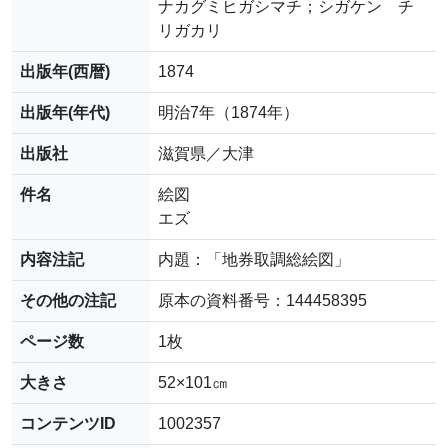
ナカグミヒガシマチ；シガケン チ
リガカリ
出版年(西暦)
1874
出版年(年代)
明治7年（1874年）
出版社
滋賀県／大津
件名
絵図
エズ
内容注記
内題：「地券取調総絵図」
その他の注記
原本の資料番号：144458395
ページ数
1枚
大きさ
52×101㎝
コンテンツID
1002357