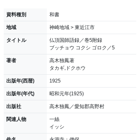
資料種別
和書
地域
神崎地域 > 東近江市
タイトル
仏頂国師語録／巻5附録
ブッチョウ コクシ ゴロク／5
著者
高木独鳳著
タカギ,ドクホウ
出版年(西暦)
1925
出版年(年代)
昭和元年(1925)
出版社
高木独鳳／愛知郡高野村
関連人物
一絲
イッシ
件名
永源寺；僧侶