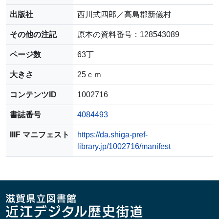
出版社
西川式四郎／高島郡新儀村
その他の注記
原本の資料番号：128543089
ページ数
63丁
大きさ
25ｃｍ
コンテンツID
1002716
書誌番号
4084493
IIIF マニフェスト
https://da.shiga-pref-
library.jp/1002716/manifest