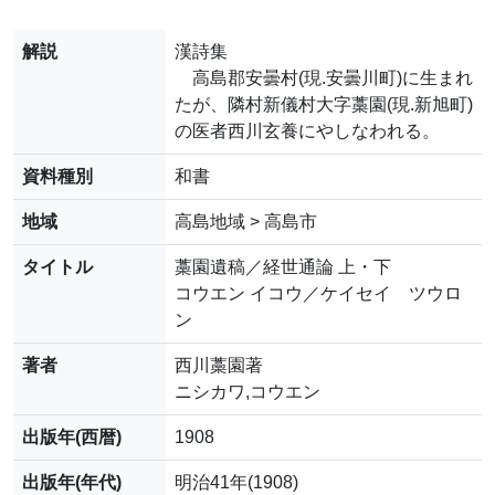
解説
漢詩集
高島郡安曇村(現.安曇川町)に生まれ
たが、隣村新儀村大字藁園(現.新旭町)
の医者西川玄養にやしなわれる。
資料種別
和書
地域
高島地域 > 高島市
タイトル
藁園遺稿／経世通論 上・下
コウエン イコウ／ケイセイ ツウロ
ン
著者
西川藁園著
ニシカワ,コウエン
出版年(西暦)
1908
出版年(年代)
明治41年(1908)