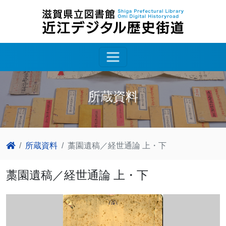
所蔵資料
所蔵資料
藁園遺稿／経世通論 上・下
藁園遺稿／経世通論 上・下