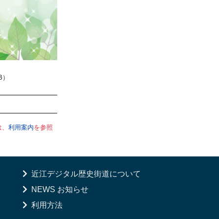
MB）
は、
利用案内
を参照
近江デジタル歴史街道について
NEWS お知らせ
利用方法