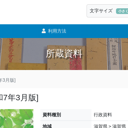
文字サイズ
小さ
利用方法
所蔵資料
3月版]
7年3月版]
資料種別
行政資料
地域
滋賀県 > 滋賀県