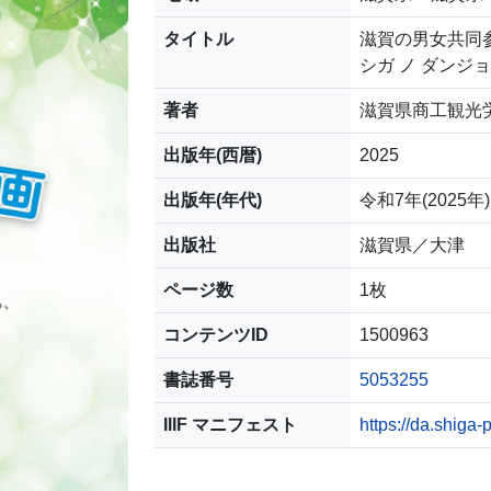
タイトル
滋賀の男女共同参
シガ ノ ダンジョ
著者
滋賀県商工観光労
出版年(西暦)
2025
出版年(年代)
令和7年(2025年)
出版社
滋賀県／大津
ページ数
1枚
コンテンツID
1500963
書誌番号
5053255
IIIF マニフェスト
https://da.shiga-