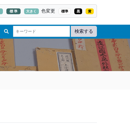
色変更
く
標 準
大きく
標準
黒
黄
検索する