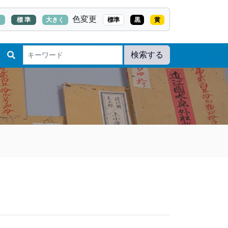
色変更
く
標 準
大きく
標準
黒
黄
検索する