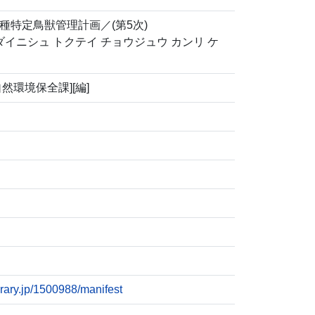
種特定鳥獣管理計画／(第5次)
ダイニシュ トクテイ チョウジュウ カンリ ケ
然環境保全課][編]
ibrary.jp/1500988/manifest