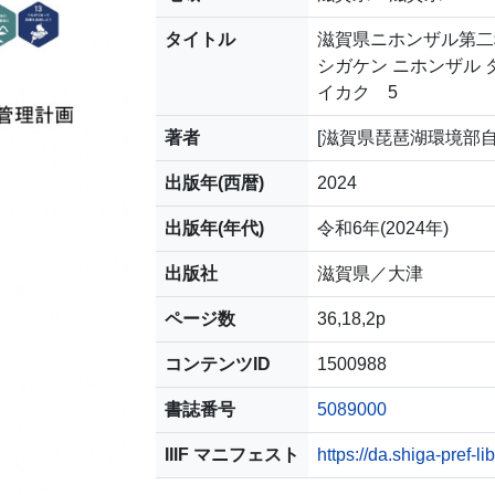
タイトル
滋賀県ニホンザル第二
シガケン ニホンザル 
イカク 5
著者
[滋賀県琵琶湖環境部自
出版年(西暦)
2024
出版年(年代)
令和6年(2024年)
出版社
滋賀県／大津
ページ数
36,18,2p
コンテンツID
1500988
書誌番号
5089000
IIIF マニフェスト
https://da.shiga-pref-l