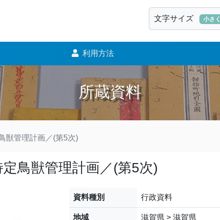
文字サイズ
小さ
利用方法
所蔵資料
獣管理計画／(第5次)
定鳥獣管理計画／(第5次)
資料種別
行政資料
地域
滋賀県 > 滋賀県