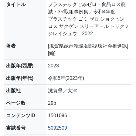
タイトル
プラスチックごみゼロ・食品ロス削
減・3R取組事例集／令和4年度
プラスチック ゴミ ゼロ ショクヒン
ロス サクゲン スリーアール トリクミ
ジレイシュウ 2022
著者
[滋賀県琵琶湖環境部循環社会推進課]
[編]
出版年(西暦)
2023
出版年(年代)
令和5年(2023年)
出版社
滋賀県／大津
ページ数
29p
コンテンツID
1501096
書誌番号
5092509