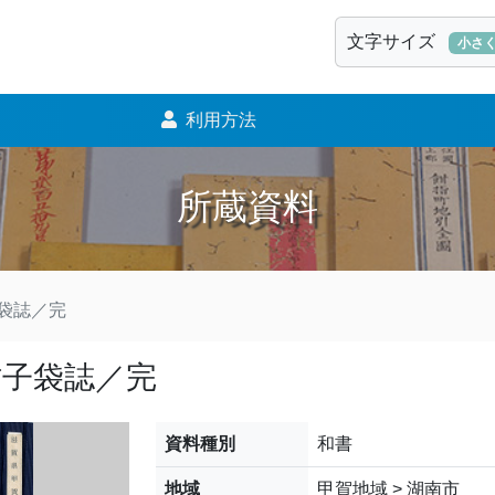
文字サイズ
小さ
利用方法
所蔵資料
袋誌／完
柑子袋誌／完
資料種別
和書
地域
甲賀地域 > 湖南市