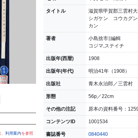
タイトル
滋賀県甲賀郡三雲村大
シガケン コウカグン
カン
著者
小島捨市∥編輯
コジマ,ステイチ
出版年(西暦)
1908
出版年(年代)
明治41年（1908）
出版社
青木永治郎／三雲村
形態
56p／22cm
その他の注記
原本の資料番号：1259
コンテンツID
1001534
は、
利用案内
を参照
書誌番号
0840440