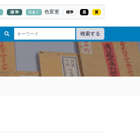
色変更
く
標 準
大きく
標準
黒
黄
検索する