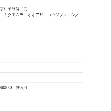
字柑子袋誌／完
 ミクモムラ オオアザ コウジブクロシ／
60880 帙入り